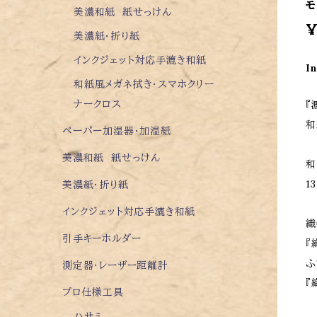
モ
美濃和紙 紙せっけん
¥
美濃紙・折り紙
インクジェット対応手漉き和紙
I
和紙風メガネ拭き・スマホクリー
ナークロス
『
和
ペーパー加湿器・加湿紙
美濃和紙 紙せっけん
和
1
美濃紙・折り紙
インクジェット対応手漉き和紙
織
引手キーホルダー
『
ふ
測定器・レーザー距離計
『
プロ仕様工具
ハサミ