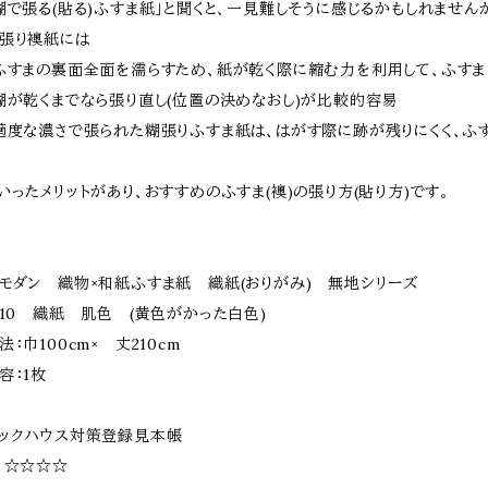
糊で張る(貼る)ふすま紙」と聞くと、一見難しそうに感じるかもしれません
張り襖紙には
ふすまの裏面全面を濡らすため、紙が乾く際に縮む力を利用して、ふす
糊が乾くまでなら張り直し(位置の決めなおし)が比較的容易
適度な濃さで張られた糊張りふすま紙は、はがす際に跡が残りにくく、ふす
いったメリットがあり、おすすめのふすま(襖)の張り方(貼り方)です。
モダン 織物×和紙ふすま紙 織紙(おりがみ) 無地シリーズ
310 織紙 肌色 (黄色がかった白色)
法：巾100cm× 丈210cm
容：1枚
ックハウス対策登録見本帳
 ☆☆☆☆