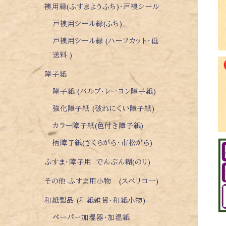
襖用縁(ふすまようふち)・戸襖シール
戸襖用シール縁(ふち)
戸襖用シール縁 (ハーフカット・低
送料 )
障子紙
障子紙 (パルプ・レーヨン障子紙)
強化障子紙 (破れにくい障子紙)
カラー障子紙(色付き障子紙)
柄障子紙(さくらがら・市松がら)
ふすま・障子用 でんぷん糊(のり)
その他 ふすま用小物 (スベリロー)
和紙製品 (和紙雑貨・和紙小物)
ペーパー加湿器・加湿紙