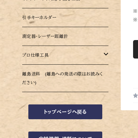
耐水性ビニールふすま紙
※
和紙風メガネ拭き・スマホクリーナークロ
引手キーホルダー
※
モダンふすま紙 墨麗(すみれ)
ス
測定器・レーザー距離計
プロ仕様工具
ハサミ
離島送料 (離島への発送の際はお読みく
ださい)
トップページへ戻る