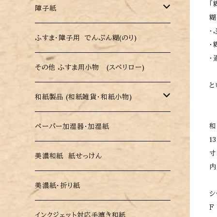
「
戸襖用シール縁(ふち)
障子紙
糊
洋風・モダンデザインふすま紙
・
戸襖用シール縁 (ハーフカット・低送料 )
障子紙 (パルプ・レーヨン障子紙)
ふすま・障子用 でんぷん糊(のり)
・
木目調ふすま紙
・
強化障子紙 (破れにくい障子紙)
その他 ふすま用小物 (スベリロー)
伝統柄・和柄ふすま紙
と
カラー障子紙(色付き障子紙)
和紙製品 (和紙雑貨・和紙小物)
市松模様ふすま紙
和
柄障子紙(さくらがら・市松がら)
ペーパー加湿器・加湿紙
ペーパー加湿器・加湿紙
1
無地・総柄 ふすま紙
寸
美濃和紙 紙せっけん
美濃和紙 紙せっけん
内
織物ふすま紙 (糸入りふすま紙)
美濃紙・折り紙
美濃紙・折り紙
シ
和紙ふすま紙
Ｆ
インクジェット対応手漉き和紙
インクジェット対応手漉き和紙