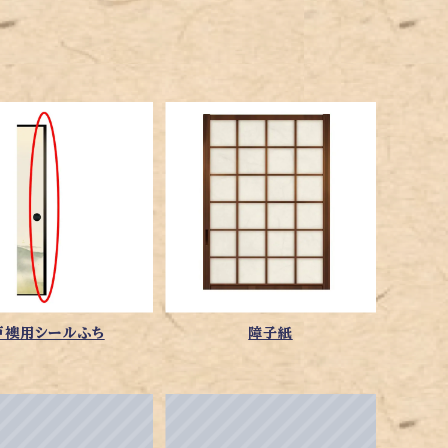
戸襖用シールふち
障子紙