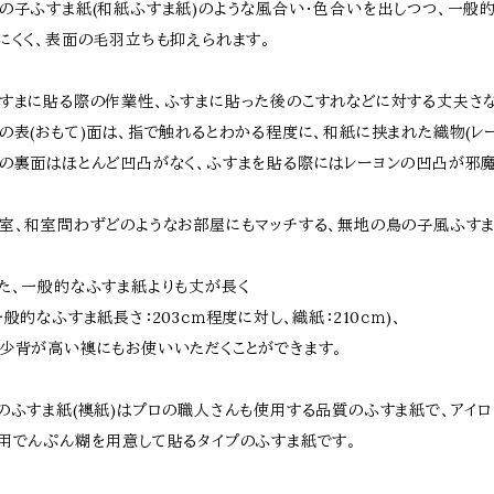
の子ふすま紙(和紙ふすま紙)のような風合い・色合いを出しつつ、一般
にくく、表面の毛羽立ちも抑えられます。
すまに貼る際の作業性、ふすまに貼った後のこすれなどに対する丈夫さ
の表(おもて)面は、指で触れるとわかる程度に、和紙に挟まれた織物(レー
の裏面はほとんど凹凸がなく、ふすまを貼る際にはレーヨンの凹凸が邪魔
室、和室問わずどのようなお部屋にもマッチする、無地の鳥の子風ふすま
た、一般的なふすま紙よりも丈が長く
一般的なふすま紙長さ：203ｃｍ程度に対し、織紙：210ｃｍ)、
少背が高い襖にもお使いいただくことができます。
のふすま紙(襖紙)はプロの職人さんも使用する品質のふすま紙で、アイ
用でんぷん糊を用意して貼るタイプのふすま紙です。