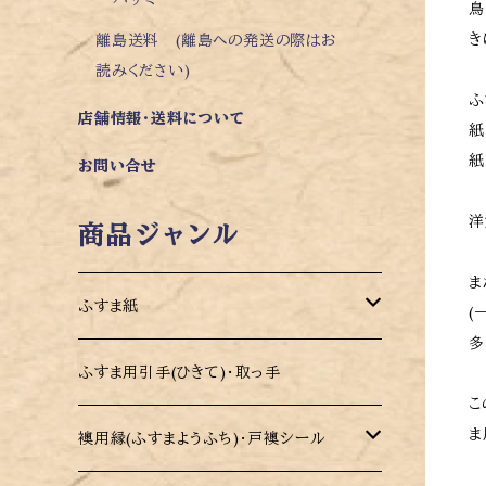
鳥
き
離島送料 (離島への発送の際はお
読みください)
ふ
店舗情報・送料について
紙
紙
お問い合せ
洋
商品ジャンル
ま
ふすま紙
(
多
モダンデザイン 切り売りふすま紙 凜(り
ふすま用引手(ひきて)・取っ手
ん)
こ
ま
襖用縁(ふすまようふち)・戸襖シール
カラーふすま紙 パレット