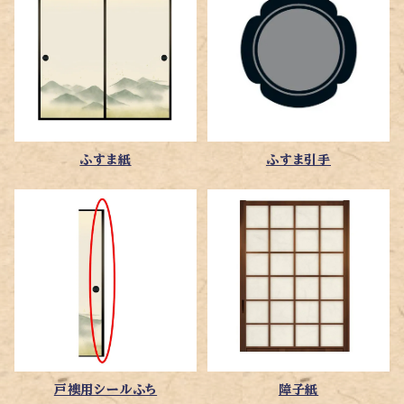
ふすま紙
ふすま引手
戸襖用シールふち
障子紙