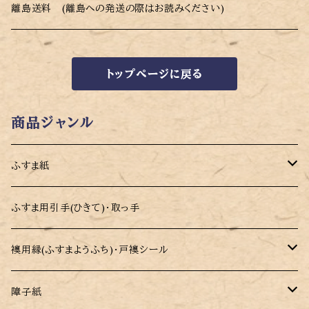
ハサミ
離島送料 (離島への発送の際はお読みください)
トップページに戻る
商品ジャンル
ふすま紙
モダンデザイン 切り売りふすま紙 凜(りん)
ふすま用引手(ひきて)・取っ手
カラーふすま紙 パレット
襖用縁(ふすまようふち)・戸襖シール
洋風・モダンデザインふすま紙
戸襖用シール縁(ふち)
障子紙