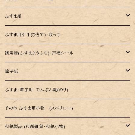
ふすま紙
モダンデザイン 切り売りふすま紙 凜(りん)
ふすま用引手(ひきて)・取っ手
カラーふすま紙 パレット
襖用縁(ふすまようふち)・戸襖シール
洋風・モダンデザインふすま紙
戸襖用シール縁(ふち)
障子紙
木目調ふすま紙
戸襖用シール縁 (ハーフカット・低送料 )
障子紙 (パルプ・レーヨン障子紙)
ふすま・障子用 でんぷん糊(のり)
伝統柄・和柄ふすま紙
強化障子紙 (破れにくい障子紙)
その他 ふすま用小物 (スベリロー)
市松模様ふすま紙
カラー障子紙(色付き障子紙)
和紙製品 (和紙雑貨・和紙小物)