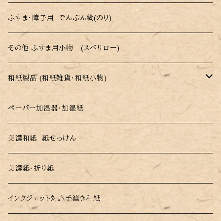
木目調ふすま紙
戸襖用シール縁 (ハーフカット・低送料 )
障子紙 (パルプ・レーヨン障子紙)
ふすま・障子用 でんぷん糊(のり)
伝統柄・和柄ふすま紙
強化障子紙 (破れにくい障子紙)
その他 ふすま用小物 (スベリロー)
市松模様ふすま紙
カラー障子紙(色付き障子紙)
和紙製品 (和紙雑貨・和紙小物)
無地・総柄 ふすま紙
柄障子紙(さくらがら・市松がら)
ペーパー加湿器・加湿紙
ペーパー加湿器・加湿紙
織物ふすま紙 (糸入りふすま紙)
美濃和紙 紙せっけん
美濃和紙 紙せっけん
和紙ふすま紙
美濃紙・折り紙
美濃紙・折り紙
耐水性ビニールふすま紙
インクジェット対応手漉き和紙
インクジェット対応手漉き和紙