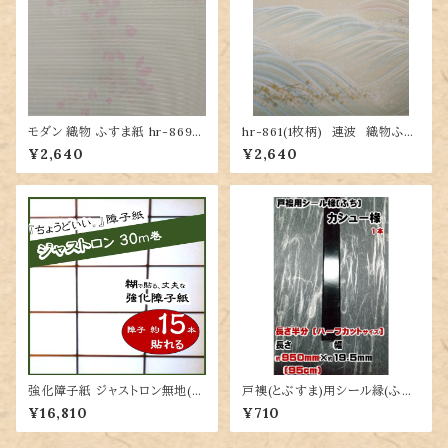
モダン 織物 ふすま紙 hr-869
hr-861(1枚柄) 連波 織物ふす
桜舞 丈202ｃｍ×幅97ｃｍ 1枚
ま紙 202cm×97cm 1枚 パス
¥2,640
¥2,640
テルトーン波
強化障子紙 ジャストロン無地(4
戸襖(とぶすま)用シール縁(ふち)
倍強い/破れにくい障子紙/業
カシュー 短いサイズ 長さ約
¥16,810
¥710
務用/30m巻/DIY)
950ｍｍ×幅約19.5ｍｍ 1本 ハ
ーフカットサイズ(低送料)