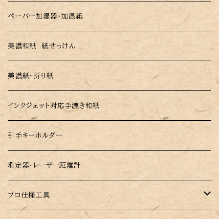
無地・総柄 ふすま紙
柄障子紙(さくらがら・市松がら)
ペーパー加湿器・加湿紙
ペーパー加湿器・加湿紙
織物ふすま紙 (糸入りふすま紙)
美濃和紙 紙せっけん
美濃和紙 紙せっけん
和紙ふすま紙
美濃紙・折り紙
美濃紙・折り紙
耐水性ビニールふすま紙
インクジェット対応手漉き和紙
インクジェット対応手漉き和紙
モダンふすま紙 墨麗(すみれ)
和紙風メガネ拭き・スマホクリーナークロス
引手キーホルダー
測定器・レーザー距離計
プロ仕様工具