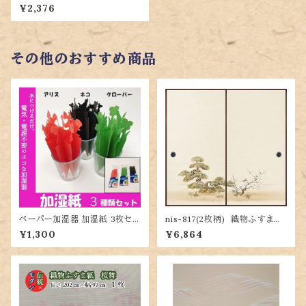
マスカットグリーン (ふすま紙/イ
¥2,376
ンテリアふすま紙/カラーふすま
紙/大きな紙/DIY/緑のふすま
紙)
その他のおすすめ商品
ペーパー加湿器 加湿紙 3枚セッ
nis-817(2枚柄) 織物ふすま
ト(アリス・ネコ・クローバー) 電
紙 203cm×100cm 2枚1組セ
¥1,300
¥6,864
気を使わない卓上加湿紙
ット