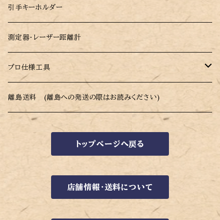
モダンふすま紙 墨麗(すみれ)
和紙風メガネ拭き・スマホクリーナークロス
引手キーホルダー
測定器・レーザー距離計
プロ仕様工具
ハサミ
離島送料 (離島への発送の際はお読みください)
トップページへ戻る
店舗情報・送料について