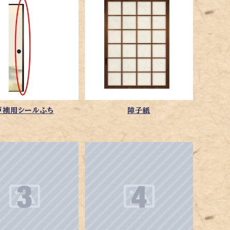
戸襖用シールふち
障子紙