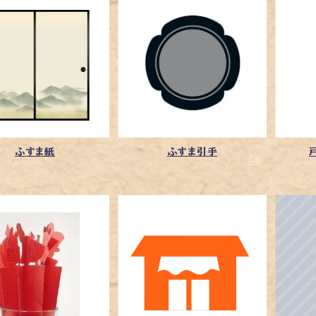
ふすま紙
ふすま引手