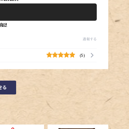
向け
通報する
(5)
せる