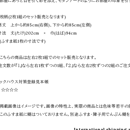
部屋にあっと目を引く彩を添え、モダンアートのようにお部屋の印象を引
2枚柄(2枚1組のセット販売となります)
柄丈 上から約85cm(右側)、下から約85cm(左側)
寸法 丈(たけ)202cm × 巾(はば)94cm
ふすま紙1枚の寸法です)
こちらの商品は左右2枚1組でのセット販売となります。
文数が『１』なら左右1枚ずつの1組、『２』なら左右2枚ずつの2組のご注
ックハウス対策登録見本帳
 ☆☆☆☆
掲載画像はイメージです。画像の特性上、実際の商品とは色味等若干の
このふすま紙に糊はついておりません。別途ふすま・障子用でんぷん糊を
International shipping 