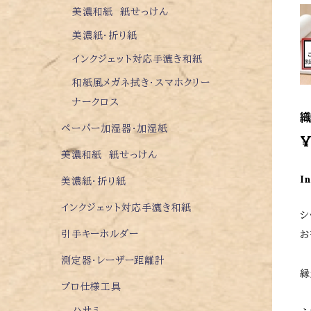
美濃和紙 紙せっけん
美濃紙・折り紙
インクジェット対応手漉き和紙
和紙風メガネ拭き・スマホクリー
ナークロス
織
ペーパー加湿器・加湿紙
¥
美濃和紙 紙せっけん
I
美濃紙・折り紙
インクジェット対応手漉き和紙
シ
引手キーホルダー
お
測定器・レーザー距離計
縁
プロ仕様工具
ハサミ