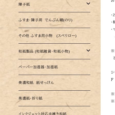
お
戸襖用シール縁(ふち)
障子紙
洋風・モダンデザインふすま紙
・
戸襖用シール縁 (ハーフカット・低送料 )
障子紙 (パルプ・レーヨン障子紙)
ふすま・障子用 でんぷん糊(のり)
・
木目調ふすま紙
・
強化障子紙 (破れにくい障子紙)
その他 ふすま用小物 (スベリロー)
(
伝統柄・和柄ふすま紙
※
カラー障子紙(色付き障子紙)
和紙製品 (和紙雑貨・和紙小物)
注
市松模様ふすま紙
柄障子紙(さくらがら・市松がら)
ペーパー加湿器・加湿紙
ペーパー加湿器・加湿紙
シ
無地・総柄 ふすま紙
Ｆ
美濃和紙 紙せっけん
美濃和紙 紙せっけん
織物ふすま紙 (糸入りふすま紙)
※
美濃紙・折り紙
美濃紙・折り紙
※
和紙ふすま紙
インクジェット対応手漉き和紙
インクジェット対応手漉き和紙