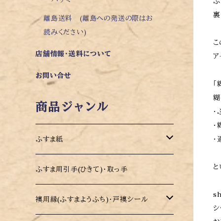
ふ
裏
離島送料 (離島への発送の際はお
読みください)
こ
店舗情報・送料について
ア
お問い合せ
「
糊
商品ジャンル
・
・
・
ふすま紙
と
モダンデザイン 切り売りふすま紙 凜(り
ふすま用引手(ひきて)・取っ手
ん)
s
襖用縁(ふすまようふち)・戸襖シール
シ
カラーふすま紙 パレット