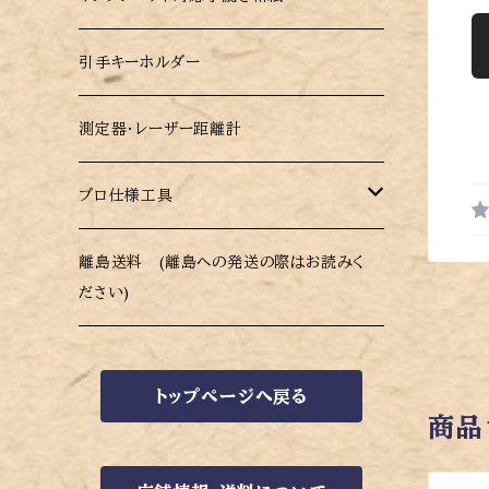
耐水性ビニールふすま紙
和紙風メガネ拭き・スマホクリーナークロ
引手キーホルダー
モダンふすま紙 墨麗(すみれ)
ス
測定器・レーザー距離計
プロ仕様工具
ハサミ
離島送料 (離島への発送の際はお読みく
ださい)
トップページへ戻る
商品