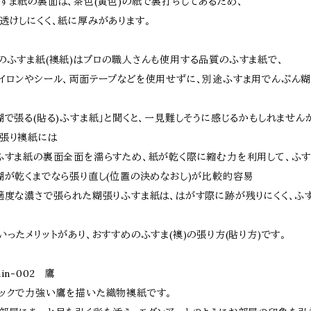
すま紙の裏面は、茶色(黄色)の紙で裏打ちしてあるため、
透けしにくく、紙に厚みがあります。
のふすま紙(襖紙)はプロの職人さんも使用する品質のふすま紙で、
イロンやシール、両面テープなどを使用せずに、別途ふすま用でんぷん糊
糊で張る(貼る)ふすま紙」と聞くと、一見難しそうに感じるかもしれません
張り襖紙には
ふすま紙の裏面全面を濡らすため、紙が乾く際に縮む力を利用して、ふ
糊が乾くまでなら張り直し(位置の決めなおし)が比較的容易
適度な濃さで張られた糊張りふすま紙は、はがす際に跡が残りにくく、ふす
いったメリットがあり、おすすめのふすま(襖)の張り方(貼り方)です。
hin-002 鷹
ックで力強い鷹を描いた織物襖紙です。