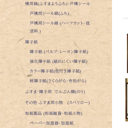
襖用縁(ふすまようふち)・戸襖シール
戸襖用シール縁(ふち)
戸襖用シール縁 (ハーフカット・低
送料 )
障子紙
障子紙 (パルプ・レーヨン障子紙)
強化障子紙 (破れにくい障子紙)
カラー障子紙(色付き障子紙)
柄障子紙(さくらがら・市松がら)
ふすま・障子用 でんぷん糊(のり)
その他 ふすま用小物 (スベリロー)
和紙製品 (和紙雑貨・和紙小物)
ペーパー加湿器・加湿紙