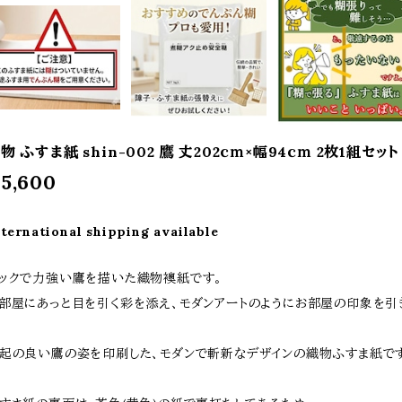
物 ふすま紙 shin-002 鷹 丈202ｃｍ×幅94ｃｍ 2枚1組セット
5,600
nternational shipping available
ックで力強い鷹を描いた織物襖紙です。
部屋にあっと目を引く彩を添え、モダンアートのようにお部屋の印象を引
起の良い鷹の姿を印刷した、モダンで斬新なデザインの織物ふすま紙で